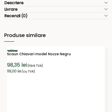
Descriere
Livrare
Recenzii (0)
Produse similare
NOU
Scaun Chiavari model Nozze Negru
98,35
lei
(fără TVA)
119,00
lei
(cu TVA)
ADAUGĂ ÎN COȘ