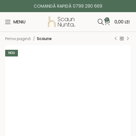
COMANDĂ RAPIDĂ 0799 290 669
0
MENIU
0,00
LEI
Prima pagină
Scaune
NOU