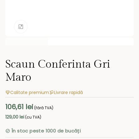
Mărește imaginea
Scaun Conferinta Gri
Maro
Calitate premium
Livrare rapidă
106,61
lei
(fără TVA)
129,00
lei
(cu TVA)
În stoc peste 1000 de bucăți