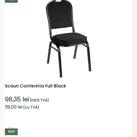
Scaun Conferinta Full Black
98,35
lei
(fără TVA)
119,00
lei
(cu TVA)
ADAUGĂ ÎN COȘ
NOU