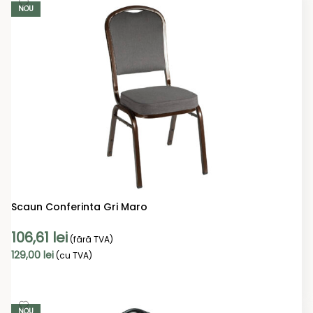
NOU
Scaun Conferinta Gri Maro
106,61
lei
(fără TVA)
129,00
lei
(cu TVA)
ADAUGĂ ÎN COȘ
NOU