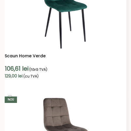
Scaun Home Verde
106,61
lei
(fără TVA)
129,00
lei
(cu TVA)
ADAUGĂ ÎN COȘ
NOU