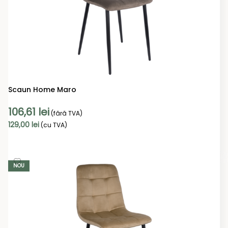
Scaun Home Maro
106,61
lei
(fără TVA)
129,00
lei
(cu TVA)
ADAUGĂ ÎN COȘ
NOU