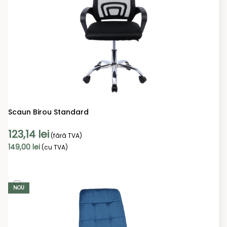
Scaun Birou Standard
123,14
lei
(fără TVA)
149,00
lei
(cu TVA)
ADAUGĂ ÎN COȘ
NOU