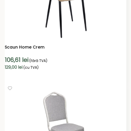
Scaun Home Crem
106,61
lei
(fără TVA)
129,00
lei
(cu TVA)
ADAUGĂ ÎN COȘ