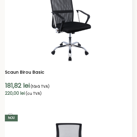
Scaun Birou Basic
181,82
lei
(fără TVA)
220,00
lei
(cu TVA)
ADAUGĂ ÎN COȘ
NOU