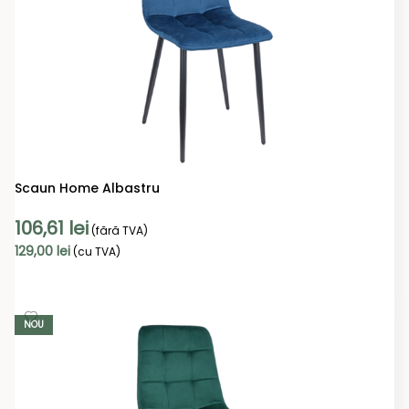
Scaun Home Albastru
106,61
lei
(fără TVA)
129,00
lei
(cu TVA)
ADAUGĂ ÎN COȘ
NOU