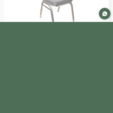
Scaun Conferință Gri
106,61
lei
(fără TVA)
129,00
lei
(cu TVA)
ADAUGĂ ÎN COȘ