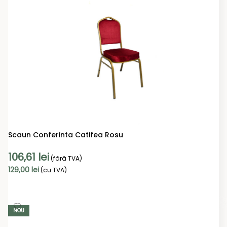
Scaun Conferinta Catifea Rosu
106,61
lei
(fără TVA)
129,00
lei
(cu TVA)
ADAUGĂ ÎN COȘ
NOU