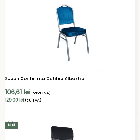
Scaun Conferinta Catifea Albastru
106,61
lei
(fără TVA)
129,00
lei
(cu TVA)
ADAUGĂ ÎN COȘ
NOU