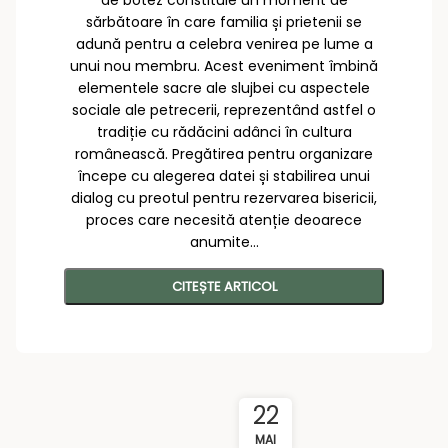
de botez constituie un moment de
sărbătoare în care familia și prietenii se
adună pentru a celebra venirea pe lume a
unui nou membru. Acest eveniment îmbină
elementele sacre ale slujbei cu aspectele
sociale ale petrecerii, reprezentând astfel o
tradiție cu rădăcini adânci în cultura
românească. Pregătirea pentru organizare
începe cu alegerea datei și stabilirea unui
dialog cu preotul pentru rezervarea bisericii,
proces care necesită atenție deoarece
anumite...
CITEȘTE ARTICOL
22
MAI