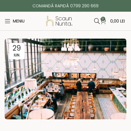
COMANDĂ RAPIDĂ 0799 290 669
0
MENIU
0,00
LEI
29
IUN.