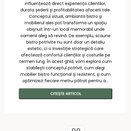
influențează direct experiența clientilor,
durata șederii și profitabilitatea afacerii tale.
Conceptul vizual, ambianta bistro și
mobilierul ales pot transforma un spațiu
obișnuit într-un local memorabil unde
oamenii aleg să revină. De exemplu, scaune
bistro potrivite nu sunt doar un detaliu
estetic, ci o investiție strategică care
afectează confortul clienților și costurile pe
termen lung. În acest ghid, vom explora cum
stabilești conceptul potrivit, cum alegi
mobilier bistro funcțional și rezistent, și cum
optimizezi fiecare metru pătrat pentru a...
CITEȘTE ARTICOL