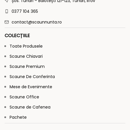
Șos. Tunari – Balotești 121–123, Tunari, Ilfov
0377 104 365
contact@scaunnunta.ro
COLECȚIILE
Toate Produsele
Scaune Chiavari
Scaune Premium
Scaune De Conferinta
Mese de Evenimente
Scaune Office
Scaune de Cafenea
Pachete