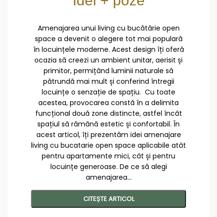
Idei + poze
Amenajarea unui living cu bucătărie open
space a devenit o alegere tot mai populară
în locuințele moderne. Acest design îți oferă
ocazia să creezi un ambient unitar, aerisit și
primitor, permițând luminii naturale să
pătrundă mai mult și conferind întregii
locuințe o senzație de spațiu. Cu toate
acestea, provocarea constă în a delimita
funcțional două zone distincte, astfel încât
spațiul să rămână estetic și confortabil. În
acest articol, îți prezentăm idei amenajare
living cu bucatarie open space aplicabile atât
pentru apartamente mici, cât și pentru
locuințe generoase. De ce să alegi
amenajarea...
CITEȘTE ARTICOL