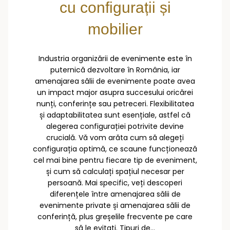
cu configurații și
mobilier
Industria organizării de evenimente este în
puternică dezvoltare în România, iar
amenajarea sălii de evenimente poate avea
un impact major asupra succesului oricărei
nunți, conferințe sau petreceri. Flexibilitatea
și adaptabilitatea sunt esențiale, astfel că
alegerea configurației potrivite devine
crucială. Vă vom arăta cum să alegeți
configurația optimă, ce scaune funcționează
cel mai bine pentru fiecare tip de eveniment,
și cum să calculați spațiul necesar per
persoană. Mai specific, veți descoperi
diferențele între amenajarea sălii de
evenimente private și amenajarea sălii de
conferință, plus greșelile frecvente pe care
să le evitați. Tipuri de...