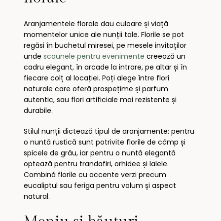
Aranjamentele florale dau culoare și viață
momentelor unice ale nunții tale. Florile se pot
regăsi în buchetul miresei, pe mesele invitaților
unde
scaunele pentru evenimente
creează un
cadru elegant, în arcade la intrare, pe altar și în
fiecare colț al locației. Poți alege între flori
naturale care oferă prospețime și parfum
autentic, sau flori artificiale mai rezistente și
durabile.
Stilul nunții dictează tipul de aranjamente: pentru
o nuntă rustică sunt potrivite florile de câmp și
spicele de grâu, iar pentru o nuntă elegantă
optează pentru trandafiri, orhidee și lalele.
Combină florile cu accente verzi precum
eucaliptul sau feriga pentru volum și aspect
natural.