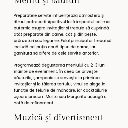
Meniu și băuturi
Preparatele servite influențează atmosfera și
ritmul petrecerii. Aperitivul lasă impactul cel mai
puternic asupra invitaților și trebuie să cuprindă
atât preparate din carne, cât și din pește,
brânzeturi sau legume. Felul principal ar trebui să
includă cel puțin două tipuri de carne, iar
garnitura să difere de cele servite anterior.
Programează degustarea meniului cu 2-3 luni
înainte de eveniment. În ceea ce privește
băuturile, șampania se servește la primirea
invitaților și la tăierea tortului, vinul se alege în
funcție de felurile de mâncare, iar cocktailurile
ușoare precum Mojito sau Margarita adaugă o
notă de rafinament.
Muzică și divertisment