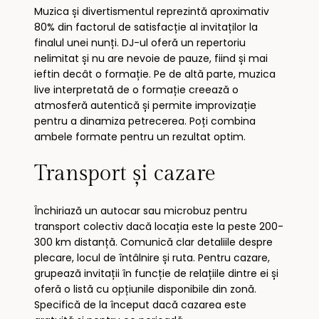
Muzica și divertismentul reprezintă aproximativ
80% din factorul de satisfacție al invitaților la
finalul unei nunți. DJ-ul oferă un repertoriu
nelimitat și nu are nevoie de pauze, fiind și mai
ieftin decât o formație. Pe de altă parte, muzica
live interpretată de o formație creează o
atmosferă autentică și permite improvizație
pentru a dinamiza petrecerea. Poți combina
ambele formate pentru un rezultat optim.
Transport și cazare
Închiriază un autocar sau microbuz pentru
transport colectiv dacă locația este la peste 200-
300 km distanță. Comunică clar detaliile despre
plecare, locul de întâlnire și ruta. Pentru cazare,
grupează invitații în funcție de relațiile dintre ei și
oferă o listă cu opțiunile disponibile din zonă.
Specifică de la început dacă cazarea este