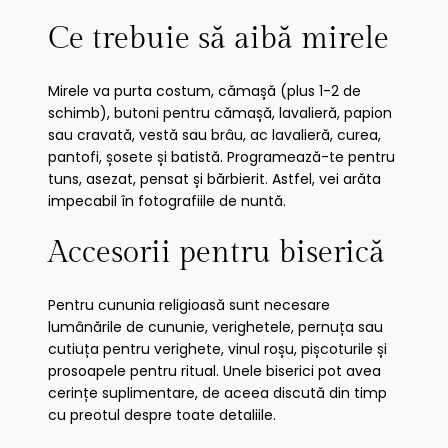
Ce trebuie să aibă mirele
Mirele va purta costum, cămașă (plus 1-2 de
schimb), butoni pentru cămașă, lavalieră, papion
sau cravată, vestă sau brâu, ac lavalieră, curea,
pantofi, șosete și batistă. Programează-te pentru
tuns, asezat, pensat și bărbierit. Astfel, vei arăta
impecabil în fotografiile de nuntă.
Accesorii pentru biserică
Pentru cununia religioasă sunt necesare
lumânările de cununie, verighetele, pernuța sau
cutiuța pentru verighete, vinul roșu, pișcoturile și
prosoapele pentru ritual. Unele biserici pot avea
cerințe suplimentare, de aceea discută din timp
cu preotul despre toate detaliile.