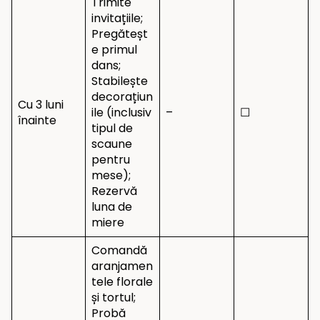
Trimite
invitațiile;
Pregăteșt
e primul
dans;
Stabilește
decorațiun
Cu 3 luni
ile (inclusiv
–
☐
înainte
tipul de
scaune
pentru
mese);
Rezervă
luna de
miere
Comandă
aranjamen
tele florale
și tortul;
Probă