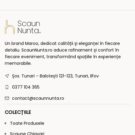
Un brand Maroo, dedicat calității și eleganței în fiecare
detaliu. ScaunNunta.ro aduce rafinament și confort în
fiecare eveniment, transformând spațiile în experiențe
memorabile.
Șos. Tunari – Balotești 121–123, Tunari, Ilfov
0377 104 365
contact@scaunnunta.ro
COLECȚIILE
Toate Produsele
Scaune Chiavari