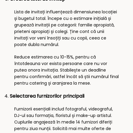
Lista de invitați influențează dimensiunea locației
și bugetul total. Începe cu o estimare inițială și
grupează invitații pe categorii: familie apropiată,
prieteni apropiați și colegi. Ține cont că unii
invitați vor veni însoțiți sau cu copii, ceea ce
poate dubla numărul.
Reduce estimarea cu 10-15%, pentru că
întotdeauna vor exista persoane care nu vor
putea onora invitația. Stabilește un deadline
pentru confirmări, astfel încât să știi numărul final
pentru catering și aranjarea la mese.
Selectarea furnizorilor principali
Furnizorii esențiali includ fotograful, videograful,
DJ-ul sau formația, floristul și make-up artistul.
Cuplurile angajează în medie 14 furnizori diferiți
pentru ziua nunții. Solicită mai multe oferte de