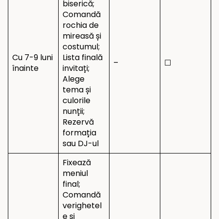
biserică;
Comandă
rochia de
mireasă și
costumul;
Cu 7-9 luni
Lista finală
–
☐
înainte
invitați;
Alege
tema și
culorile
nunții;
Rezervă
formația
sau DJ-ul
Fixează
meniul
final;
Comandă
verighetel
e și