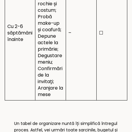
rochie și
costum;
Probă
make-up
Cu 2-6
și coafură;
săptămâni
–
☐
Depune
înainte
actele la
primărie;
Degustare
meniu;
Confirmări
de la
invitați;
Aranjare la
mese
Un tabel de organizare nuntă îți simplifică întregul
proces. Astfel, vei urmări toate sarcinile, bugetul și