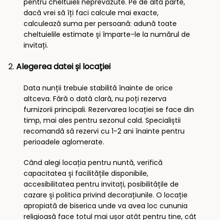
pentru cheltuieli neprevăzute. Pe de altă parte,
dacă vrei să îți faci calcule mai exacte,
calculează suma per persoană: adună toate
cheltuielile estimate și împarte-le la numărul de
invitați.
Alegerea datei și locației
Data nunții trebuie stabilită înainte de orice
altceva. Fără o dată clară, nu poți rezerva
furnizorii principali. Rezervarea locației se face din
timp, mai ales pentru sezonul cald. Specialiștii
recomandă să rezervi cu 1-2 ani înainte pentru
perioadele aglomerate.
Când alegi locația pentru nuntă, verifică
capacitatea și facilitățile disponibile,
accesibilitatea pentru invitați, posibilitățile de
cazare și politica privind decorațiunile. O locație
apropiată de biserica unde va avea loc cununia
religioasă face totul mai ușor atât pentru tine, cât