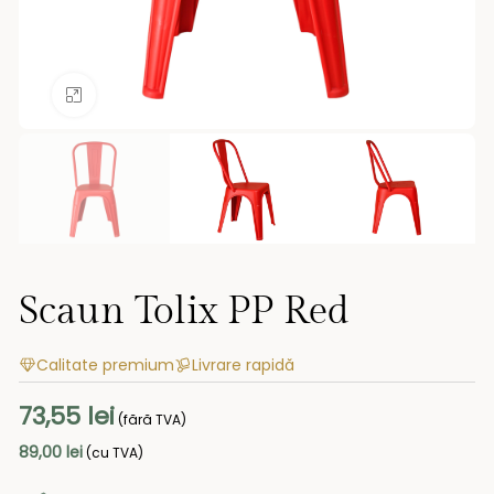
Mărește imaginea
Scaun Tolix PP Red
Calitate premium
Livrare rapidă
73,55
lei
(fără TVA)
89,00
lei
(cu TVA)