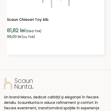
Scaun Chiavari Toy Alb
81,82
lei
(fără TVA)
99,00
lei
(cu TVA)
ADAUGĂ ÎN COȘ
Un brand Maroo, dedicat calității și eleganței în fiecare
detaliu. ScaunNunta.ro aduce rafinament și confort în
fiecare eveniment, transformând spațiile în experiențe