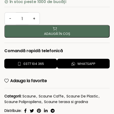
În stoc peste 1000 de bucăți
ADAUGĂ ÎN COȘ
Comandă rapidă telefonică
0377 104 365
WHATSAPP
Adauga la favorite
Categorii:
Scaune
,
Scaune Caffe
,
Scaune De Plastic
,
Scaune Polipropilena
,
Scaune terasa si gradina
Distribuie: