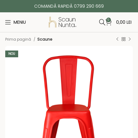
COMANDĂ RAPIDĂ 0799 290 669
0
MENIU
0,00
LEI
Prima pagină
Scaune
NOU