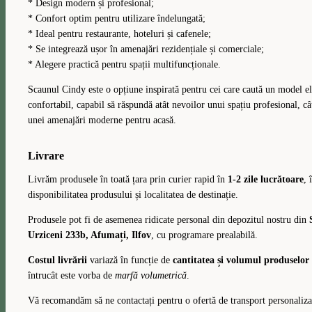
* Design modern și profesional;
* Confort optim pentru utilizare îndelungată;
* Ideal pentru restaurante, hoteluri și cafenele;
* Se integrează ușor în amenajări rezidențiale și comerciale;
* Alegere practică pentru spații multifuncționale.
Scaunul Cindy este o opțiune inspirată pentru cei care caută un model el
confortabil, capabil să răspundă atât nevoilor unui spațiu profesional, cât
unei amenajări moderne pentru acasă.
Livrare
Livrăm produsele în toată țara prin curier rapid în
1-2 zile lucrătoare
, 
disponibilitatea produsului și localitatea de destinație.
Produsele pot fi de asemenea ridicate personal din depozitul nostru din
Urziceni 233b, Afumați, Ilfov
, cu programare prealabilă.
Costul livrării
variază în funcție de
cantitatea și volumul produselo
întrucât este vorba de
marfă volumetrică
.
Vă recomandăm să ne contactați pentru o ofertă de transport personaliza