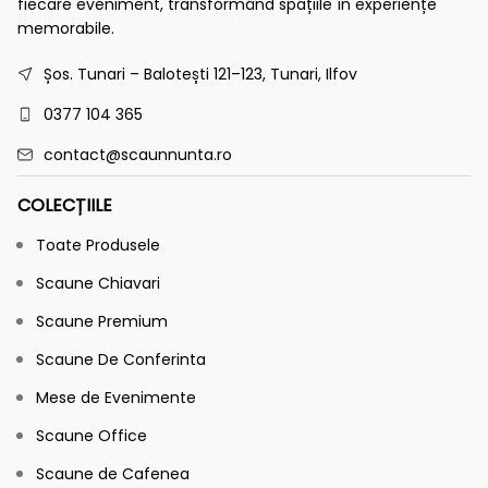
fiecare eveniment, transformând spațiile în experiențe
memorabile.
Șos. Tunari – Balotești 121–123, Tunari, Ilfov
0377 104 365
contact@scaunnunta.ro
COLECȚIILE
Toate Produsele
Scaune Chiavari
Scaune Premium
Scaune De Conferinta
Mese de Evenimente
Scaune Office
Scaune de Cafenea