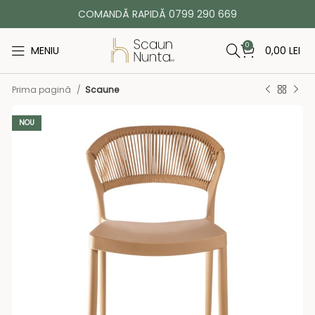
COMANDĂ RAPIDĂ 0799 290 669
0
MENIU
0,00
LEI
Prima pagină
Scaune
NOU