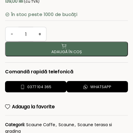
139,00
lei
(cu TVA)
În stoc peste 1000 de bucăți
ADAUGĂ ÎN COȘ
Comandă rapidă telefonică
0377 104 365
WHATSAPP
Adauga la favorite
Categorii:
Scaune Caffe
,
Scaune
,
Scaune terasa si
gradina