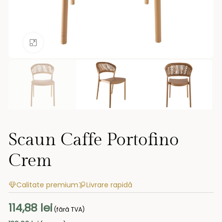
Mărește imaginea
Scaun Caffe Portofino
Crem
Calitate premium
Livrare rapidă
114,88
lei
(fără TVA)