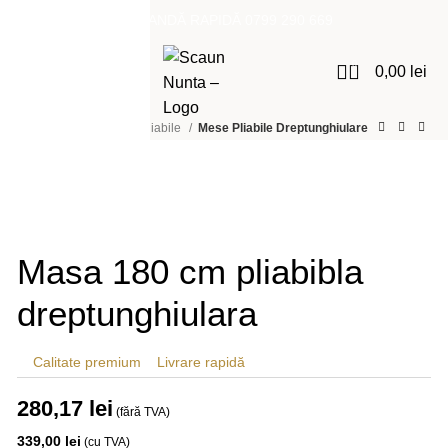
COMANDĂ RAPIDĂ 0799 290 669
0
Meniu
0,00
lei
Prima pagină
Mese Pliabile
Mese Pliabile Dreptunghiulare
Nou
Mărește imaginea
Masa 180 cm pliabibla
dreptunghiulara
Calitate premium
Livrare rapidă
280,17
lei
(fără TVA)
339,00
lei
(cu TVA)