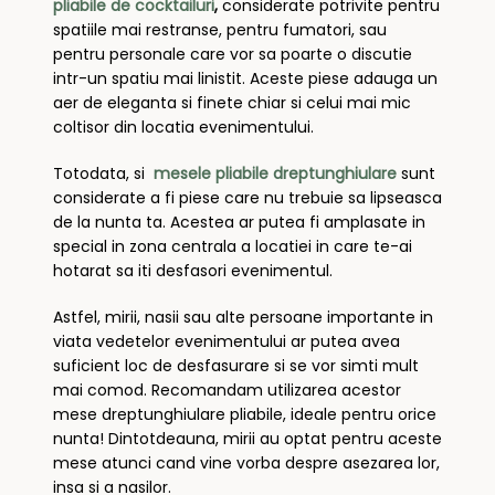
pliabile de cocktailuri
,
considerate potrivite pentru
spatiile mai restranse, pentru fumatori, sau
pentru personale care vor sa poarte o discutie
intr-un spatiu mai linistit. Aceste piese adauga un
aer de eleganta si finete chiar si celui mai mic
coltisor din locatia evenimentului.
Totodata, si
mesele pliabile dreptunghiulare
sunt
considerate a fi piese care nu trebuie sa lipseasca
de la nunta ta. Acestea ar putea fi amplasate in
special in zona centrala a locatiei in care te-ai
hotarat sa iti desfasori evenimentul.
Astfel, mirii, nasii sau alte persoane importante in
viata vedetelor evenimentului ar putea avea
suficient loc de desfasurare si se vor simti mult
mai comod. Recomandam utilizarea acestor
mese dreptunghiulare pliabile, ideale pentru orice
nunta! Dintotdeauna, mirii au optat pentru aceste
mese atunci cand vine vorba despre asezarea lor,
insa si a nasilor.