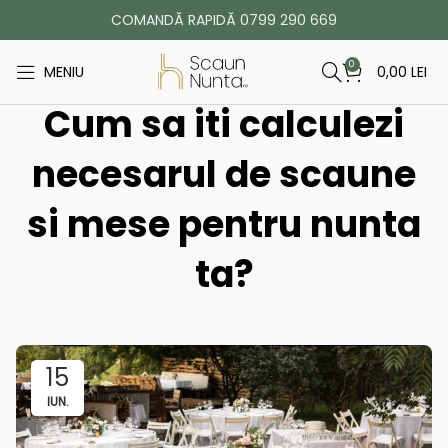
COMANDĂ RAPIDĂ 0799 290 669
0
MENIU
0,00
LEI
Cum sa iti calculezi
necesarul de scaune
si mese pentru nunta
ta?
15
IUN.