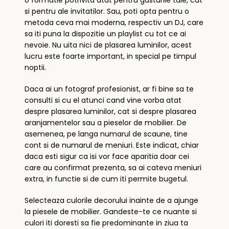
o formatie potrivita atat pentru gusturile tale, cat
si pentru ale invitatilor. Sau, poti opta pentru o
metoda ceva mai moderna, respectiv un DJ, care
sa iti puna la dispozitie un playlist cu tot ce ai
nevoie. Nu uita nici de plasarea luminilor, acest
lucru este foarte important, in special pe timpul
noptii.
Daca ai un fotograf profesionist, ar fi bine sa te
consulti si cu el atunci cand vine vorba atat
despre plasarea luminilor, cat si despre plasarea
aranjamentelor sau a pieselor de mobilier. De
asemenea, pe langa numarul de scaune, tine
cont si de numarul de meniuri. Este indicat, chiar
daca esti sigur ca isi vor face aparitia doar cei
care au confirmat prezenta, sa ai cateva meniuri
extra, in functie si de cum iti permite bugetul.
Selecteaza culorile decorului inainte de a ajunge
la piesele de mobilier. Gandeste-te ce nuante si
culori iti doresti sa fie predominante in ziua ta