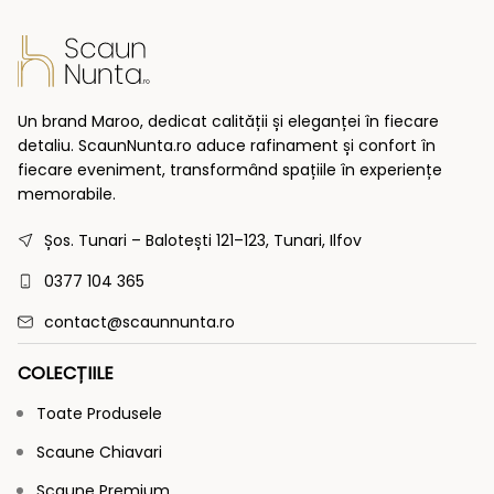
Un brand Maroo, dedicat calității și eleganței în fiecare
detaliu. ScaunNunta.ro aduce rafinament și confort în
fiecare eveniment, transformând spațiile în experiențe
memorabile.
Șos. Tunari – Balotești 121–123, Tunari, Ilfov
0377 104 365
contact@scaunnunta.ro
COLECȚIILE
Toate Produsele
Scaune Chiavari
Scaune Premium